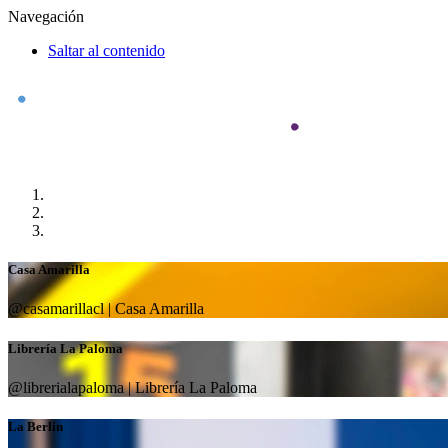
Navegación
Saltar al contenido
Casa Amarilla
@casamarillacl | Casa Amarilla
Librería La Paloma
@librerialapaloma | Librería La Paloma
La Berlín